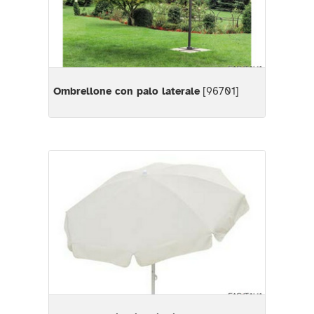
Ombrellone con palo laterale
[96701]