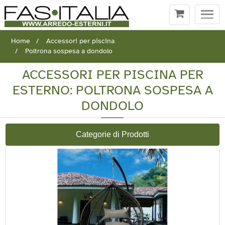
Togg
navi
Home
Accessori per piscina
Poltrona sospesa a dondolo
ACCESSORI PER PISCINA PER
ESTERNO: POLTRONA SOSPESA A
DONDOLO
Categorie di Prodotti