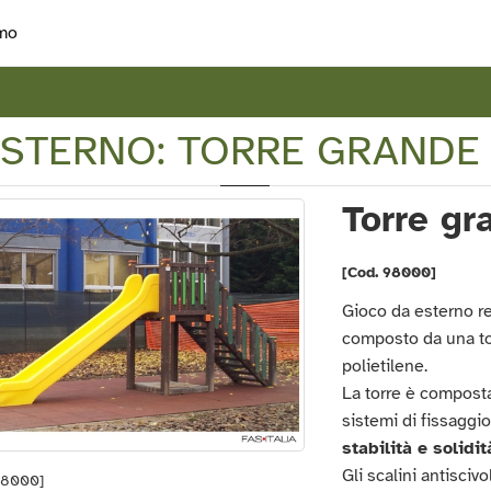
mo
ESTERNO: TORRE GRANDE
Torre gr
[Cod. 98000]
Gioco da esterno re
composto da una tor
polietilene.
La torre è composta 
sistemi di fissaggio
stabilità e solidit
Gli scalini antisciv
98000]