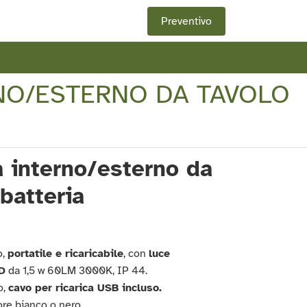
Preventivo
NO/ESTERNO DA TAVOLO
 interno/esterno da
 batteria
o,
portatile e ricaricabile
, con
luce
D
da 1,5 w 60LM 3000K, IP 44.
o,
cavo per ricarica USB incluso.
ore bianco o nero.