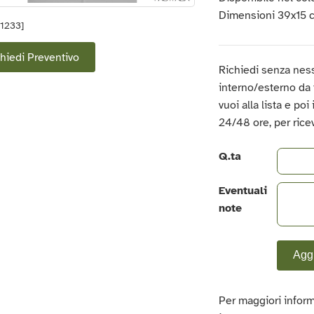
Dimensioni 39x15
21233]
hiedi Preventivo
Richiedi senza nes
interno/esterno da t
vuoi alla lista e poi
24/48 ore, per rice
Q.ta
Eventuali
note
Aggi
Per maggiori inform