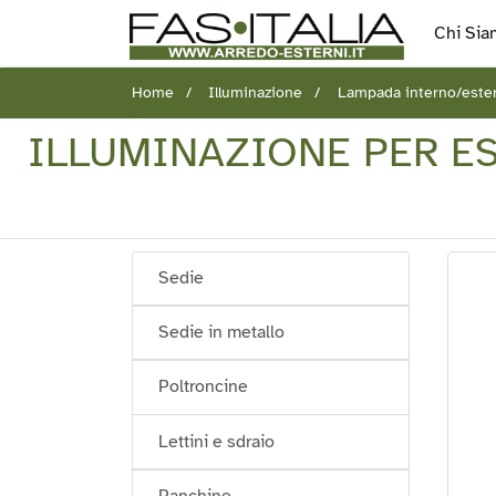
Chi Sia
Home
Illuminazione
Lampada interno/estern
ILLUMINAZIONE PER E
Sedie
Sedie in metallo
Poltroncine
Lettini e sdraio
Panchine