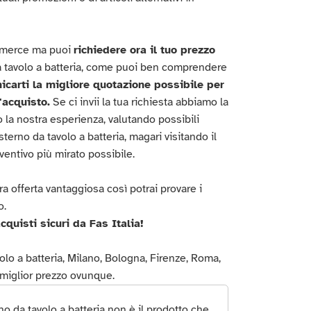
ommerce ma puoi
richiedere ora il tuo prezzo
 tavolo a batteria, come puoi ben comprendere
nicarti la migliore quotazione possibile per
'acquisto.
Se ci invii la tua richiesta abbiamo la
o la nostra esperienza, valutando possibili
erno da tavolo a batteria, magari visitando il
eventivo più mirato possibile.
ra offerta vantaggiosa così potrai provare i
o.
cquisti sicuri da Fas Italia!
lo a batteria, Milano, Bologna, Firenze, Roma,
il miglior prezzo ovunque.
 da tavolo a batteria non è il prodotto che