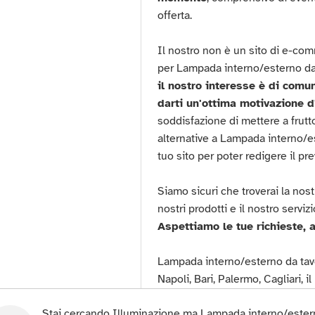
offerta.
Il nostro non è un sito di e-c
per Lampada interno/esterno da
il nostro interesse è di comu
darti un'ottima motivazione d
soddisfazione di mettere a frutt
alternative a Lampada interno/est
tuo sito per poter redigere il pr
Siamo sicuri che troverai la nost
nostri prodotti e il nostro servizi
Aspettiamo le tue richieste, a
Lampada interno/esterno da tavo
Napoli, Bari, Palermo, Cagliari, 
Stai cercando Illuminazione ma Lampada interno/esterno