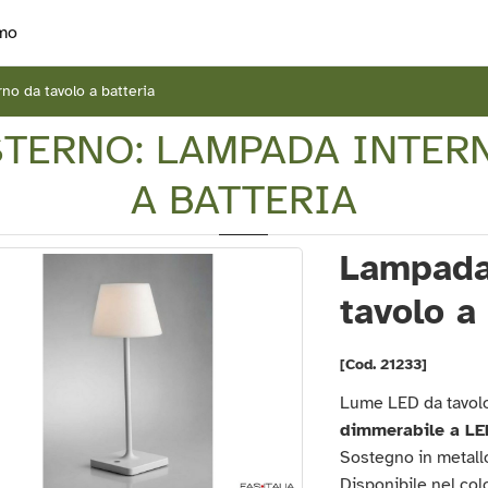
mo
o da tavolo a batteria
STERNO: LAMPADA INTER
A BATTERIA
Lampada
tavolo a
[Cod. 21233]
Lume LED da tavol
dimmerabile a LE
Sostegno in metall
Disponibile nel col