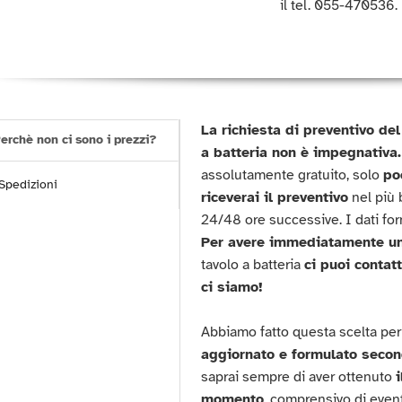
il tel. 055-470536.
La richiesta di preventivo d
erchè non ci sono i prezzi?
a batteria non è impegnativa.
assolutamente gratuito, solo
po
Spedizioni
riceverai il preventivo
nel più 
24/48 ore successive. I dati forni
Per avere immediatamente un
tavolo a batteria
ci puoi conta
ci siamo!
Abbiamo fatto questa scelta per
aggiornato e formulato secon
saprai sempre di aver ottenuto
momento
, comprensivo di eventu