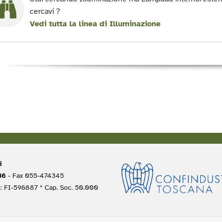
cercavi ?
Vedi tutta la linea di Illuminazione
i
536
- Fax 055-474345
A: FI-596887 * Cap. Soc. 50.000