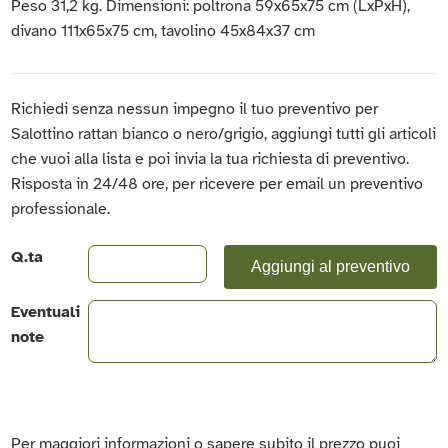
Peso 31,2 kg. Dimensioni: poltrona 59x65x75 cm (LxPxH),
divano 111x65x75 cm, tavolino 45x84x37 cm
Richiedi senza nessun impegno il tuo preventivo per
Salottino rattan bianco o nero/grigio, aggiungi tutti gli articoli
che vuoi alla lista e poi invia la tua richiesta di preventivo.
Risposta in 24/48 ore, per ricevere per email un preventivo
professionale.
Q.ta
Aggiungi al preventivo
Eventuali
note
Per maggiori informazioni o sapere subito il prezzo puoi