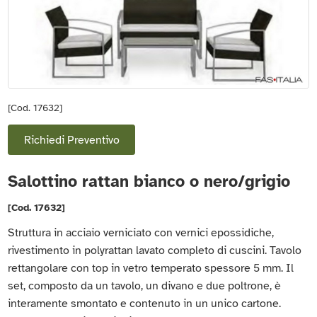
[Cod. 17632]
Richiedi Preventivo
Salottino rattan bianco o nero/grigio
[Cod. 17632]
Struttura in acciaio verniciato con vernici epossidiche,
rivestimento in polyrattan lavato completo di cuscini. Tavolo
rettangolare con top in vetro temperato spessore 5 mm. Il
set, composto da un tavolo, un divano e due poltrone, è
interamente smontato e contenuto in un unico cartone.