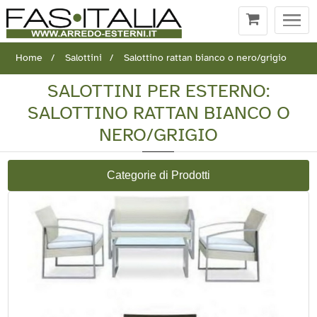
Togg
navi
Home
Salottini
Salottino rattan bianco o nero/grigio
SALOTTINI PER ESTERNO:
SALOTTINO RATTAN BIANCO O
NERO/GRIGIO
Categorie di Prodotti