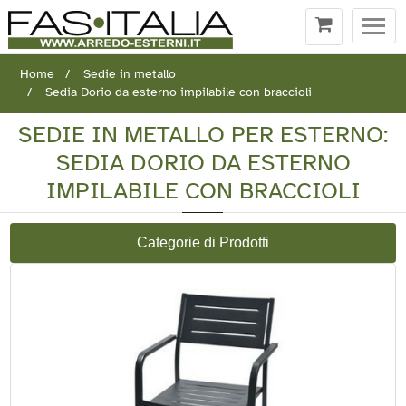
Togg
navi
Home
Sedie in metallo
Sedia Dorio da esterno impilabile con braccioli
SEDIE IN METALLO PER ESTERNO:
SEDIA DORIO DA ESTERNO
IMPILABILE CON BRACCIOLI
Categorie di Prodotti