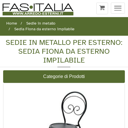
Togg
navi
Home
Sedie in metallo
Sedia Fiona da esterno impilabile
SEDIE IN METALLO PER ESTERNO:
SEDIA FIONA DA ESTERNO
IMPILABILE
Categorie di Prodotti