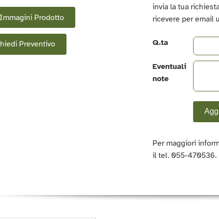
invia la tua richies
Immagini Prodotto
ricevere per email 
Q.ta
hiedi Preventivo
Eventuali
note
Aggi
Per maggiori inform
il tel. 055-470536.