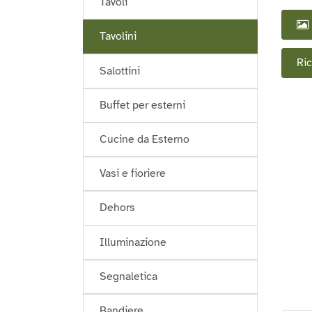
Tavoli
Tavolini
Ric
Salottini
Buffet per esterni
Cucine da Esterno
Vasi e fioriere
Dehors
Illuminazione
Segnaletica
Bandiere