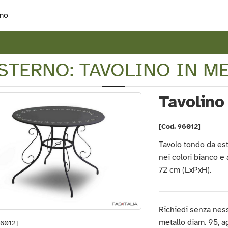
mo
ESTERNO: TAVOLINO IN ME
Tavolino
[Cod. 96012]
Tavolo tondo da est
nei colori bianco e
72 cm (LxPxH).
Richiedi senza ness
metallo diam. 95, agg
96012]