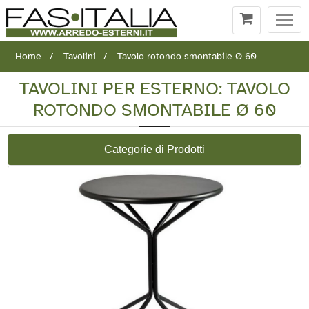
Togg
navi
Home
Tavolini
Tavolo rotondo smontabile Ø 60
TAVOLINI PER ESTERNO: TAVOLO
ROTONDO SMONTABILE Ø 60
Categorie di Prodotti